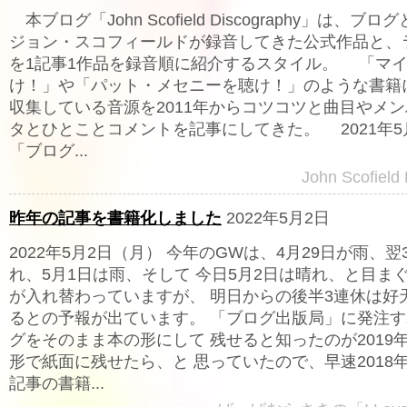
本ブログ「John Scofield Discography」は、ブ
ジョン・スコフィールドが録音してきた公式作品と、
を1記事1作品を録音順に紹介するスタイル。 「マ
け！」や「パット・メセニーを聴け！」のような書籍
収集している音源を2011年からコツコツと曲目やメ
タとひとことコメントを記事にしてきた。 2021年
「ブログ...
John Scofield
昨年の記事を書籍化しました
2022年5月2日
2022年5月2日（月） 今年のGWは、4月29日が雨、翌
れ、5月1日は雨、そして 今日5月2日は晴れ、と目ま
が入れ替わっていますが、 明日からの後半3連休は好
るとの予報が出ています。 「ブログ出版局」に発注
グをそのまま本の形にして 残せると知ったのが2019
形で紙面に残せたら、と 思っていたので、早速2018
記事の書籍...