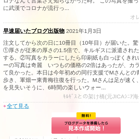
ロナなんて言葉さえ知らなかった時。 この写真を撮っ
に武漢でコロナが流行っ...
オ
早速届いたブログ出版物
2021年1月3日
注文してから次の日に10冊目（10年目）が届いた。
①厚さが従来の厚さの1.5倍で、キルギスに派遣された
する。②写真をカラーにしたら印刷紙も白っぽくきれ
ーの写真は奇麗 いつもの価格の2倍はあったが、カ
て良かった。本日は今年初めの同行支援でMさんとの
歩き、軍畑ー東青梅往復を行った。Mさんは足が速く
を見失いそうに、6時間の楽しいウォー...
ｷﾙｷﾞｽとの架け橋(元JICAｼﾆｱ海
全て見る