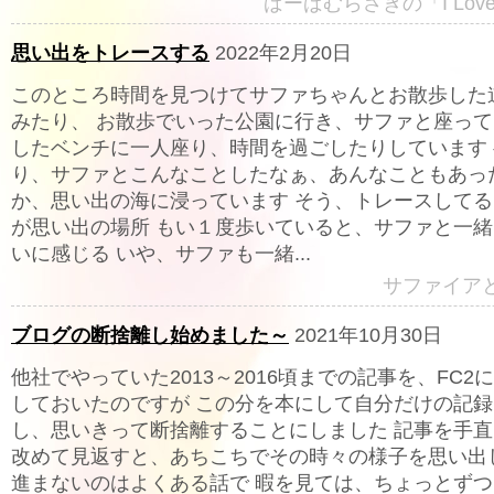
ばーばむらさきの「I Lov
思い出をトレースする
2022年2月20日
このところ時間を見つけてサファちゃんとお散歩した
みたり、 お散歩でいった公園に行き、サファと座っ
したベンチに一人座り、時間を過ごしたりしています
り、サファとこんなことしたなぁ、あんなこともあっ
か、思い出の海に浸っています そう、トレースしてる
が思い出の場所 もい１度歩いていると、サファと一
いに感じる いや、サファも一緒...
サファイア
ブログの断捨離し始めました～
2021年10月30日
他社でやっていた2013～2016頃までの記事を、FC2
しておいたのですが この分を本にして自分だけの記
し、思いきって断捨離することにしました 記事を手
改めて見返すと、あちこちでその時々の様子を思い出
進まないのはよくある話で 暇を見ては、ちょっとず