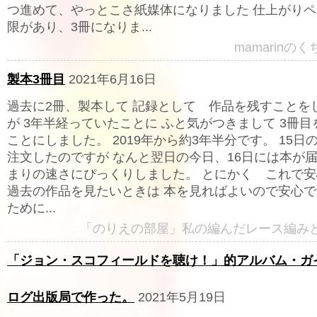
つ進めて、やっとこさ紙媒体になりました 仕上がり
限があり、3冊になりま...
mamarinの
製本3冊目
2021年6月16日
過去に2冊、製本して 記録として 作品を残すことを
が 3年半経っていたことに ふと気がつきまして 3冊
ことにしました。 2019年から約3年半分です。 15日
注文したのですが なんと翌日の今日、16日には本が届
まりの速さにぴっくりしました。 とにかく これで
過去の作品を見たいときは 本を見ればよいので安心で
ために...
「のりえの部屋」私の編んだレース編み
「ジョン・スコフィールドを聴け！」的アルバム・ガ
ログ出版局で作った。
2021年5月19日