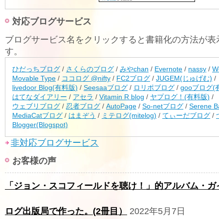
対応ブログサービス
ブログサービス名をクリックすると書籍化の方法が表
す。
ひだっちブログ
/
さくらのブログ
/
みやchan
/
Evernote
/
nassy
/
W
Movable Type
/
ココログ @nifty
/
FC2ブログ
/
JUGEM(じゅげむ)
/
livedoor Blog(有料版)
/
Seesaaブログ
/
ロリポブログ
/
gooブログ(
はてなダイアリー
/
アセラ
/
Vitamin R blog
/
ヤプログ！(有料版)
/
ウェブリブログ
/
忍者ブログ
/
AutoPage
/
So-netブログ
/
Serene B
MediaCatブログ
/
はまぞう
/
ミテログ(mitelog)
/
てぃーだブログ
/
Blogger(Blogspot)
非対応ブログサービス
お客様の声
「ジョン・スコフィールドを聴け！」的アルバム・ガ
ログ出版局で作った。(2冊目）
2022年5月7日