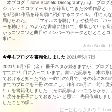
本ブログ「John Scofield Discography」は、ブ
ジョン・スコフィールドが録音してきた公式作品と、
を1記事1作品を録音順に紹介するスタイル。 ①こん
届けられた。 「マイルスを聴け！」や後発の「パッ
ーを聴け！」のような書籍に憧れて、収集している音源
からコツコツと曲目やメンバーのデータとひとことコ
事に...
John Scofield
今年もブログを書籍化しました
2021年5月7日
2021年5月7日（金） 冊子ネタが続きますが、ブログ
すでに7年目に入って います。書いた記事を、本の形
ておけると知ったのが 一昨年の1月で、その時に2015年
までのブログを三冊 の本にし、昨年の5月に、前年度分
年）を書籍化しました （その記事は⇨⇨こちらから）
年度分を冊子にしておきたい と思い、先日依頼しまし
したことの繰...
ばーばむらさきの「I Lov