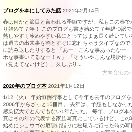
ブログを本にしてみた話
2021年2月14日
春は何かと節目と言われる季節ですが、私もこの春で
り始めて７年！ このブログも書き始めて７年経つ訳
熱しやすく冷めやすい私にとってはまぁ長く続いてい
は過去の出来事を割とすぐに忘れちゃうタイプなので
に読み返したりすると 「あー！こんな事あったなー！
ホな事書いてるなー！ｗ」 「そういやこんな場所行
（覚えてないけど）、久しぶり...
方向音痴の
2020年のブログ本
2021年1月12日
1/12（火） 年始恒例行事として今年も去年のブログ
2006年からざっと15冊目。 去年は、予想もしなかっ
感染拡大でとんでもない1年だった。 毎年、ブログ本
真はその年の代表する家族写真にしているけど、この
始めにショウゴの厄除け詣りに松尾寺に行った時の写