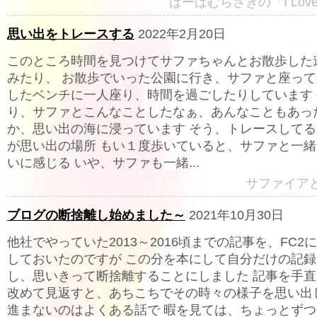
ばーばむらさきの「I Lov
思い出をトレースする
2022年2月20日
このところ時間を見つけてサファちゃんとお散歩した
みたり、 お散歩でいった公園に行き、サファと座っ
したベンチに一人座り、時間を過ごしたりしています
り、サファとこんなことしたなぁ、あんなこともあっ
か、思い出の海に浸っています そう、トレースしてる
が思い出の場所 もい１度歩いていると、サファと一
いに感じる いや、サファも一緒...
サファイア
ブログの断捨離し始めました～
2021年10月30日
他社でやっていた2013～2016頃までの記事を、FC2
しておいたのですが この分を本にして自分だけの記
し、思いきって断捨離することにしました 記事を手
改めて見返すと、あちこちでその時々の様子を思い出
進まないのはよくある話で 暇を見ては、ちょっとず