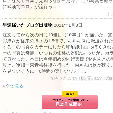
ロナなんて言葉さえ知らなかった時。 この写真を撮っ
に武漢でコロナが流行っ...
オ
早速届いたブログ出版物
2021年1月3日
注文してから次の日に10冊目（10年目）が届いた。
①厚さが従来の厚さの1.5倍で、キルギスに派遣された
する。②写真をカラーにしたら印刷紙も白っぽくきれ
ーの写真は奇麗 いつもの価格の2倍はあったが、カ
て良かった。本日は今年初めの同行支援でMさんとの
歩き、軍畑ー東青梅往復を行った。Mさんは足が速く
を見失いそうに、6時間の楽しいウォー...
ｷﾙｷﾞｽとの架け橋(元JICAｼﾆｱ海
全て見る