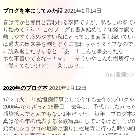
ブログを本にしてみた話
2021年2月14日
春は何かと節目と言われる季節ですが、私もこの春で
り始めて７年！ このブログも書き始めて７年経つ訳
熱しやすく冷めやすい私にとってはまぁ長く続いてい
は過去の出来事を割とすぐに忘れちゃうタイプなので
に読み返したりすると 「あー！こんな事あったなー！
ホな事書いてるなー！ｗ」 「そういやこんな場所行
（覚えてないけど）、久しぶり...
方向音痴の
2020年のブログ本
2021年1月12日
1/12（火） 年始恒例行事として今年も去年のブログ
2006年からざっと15冊目。 去年は、予想もしなかっ
感染拡大でとんでもない1年だった。 毎年、ブログ本
真はその年の代表する家族写真にしているけど、この
始めにショウゴの厄除け詣りに松尾寺に行った時の写