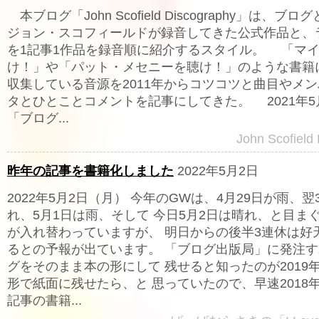
本ブログ「John Scofield Discography」は、ブ
ジョン・スコフィールドが録音してきた公式作品と、
を1記事1作品を録音順に紹介するスタイル。 「マ
け！」や「パット・メセニーを聴け！」のような書籍
収集している音源を2011年からコツコツと曲目やメ
タとひとことコメントを記事にしてきた。 2021年
「ブログ...
John Scofield
昨年の記事を書籍化しました
2022年5月2日
2022年5月2日（月） 今年のGWは、4月29日が雨、翌
れ、5月1日は雨、そして 今日5月2日は晴れ、と目ま
が入れ替わっていますが、 明日からの後半3連休は好
るとの予報が出ています。 「ブログ出版局」に発注
グをそのまま本の形にして 残せると知ったのが2019
形で紙面に残せたら、と 思っていたので、早速2018
記事の書籍...