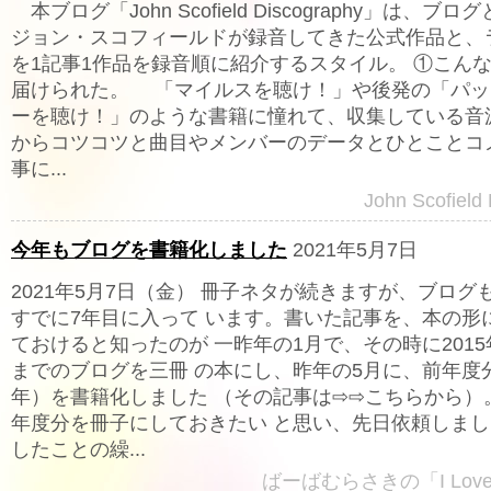
本ブログ「John Scofield Discography」は、ブ
ジョン・スコフィールドが録音してきた公式作品と、
を1記事1作品を録音順に紹介するスタイル。 ①こん
届けられた。 「マイルスを聴け！」や後発の「パッ
ーを聴け！」のような書籍に憧れて、収集している音源
からコツコツと曲目やメンバーのデータとひとことコ
事に...
John Scofield
今年もブログを書籍化しました
2021年5月7日
2021年5月7日（金） 冊子ネタが続きますが、ブログ
すでに7年目に入って います。書いた記事を、本の形
ておけると知ったのが 一昨年の1月で、その時に2015年
までのブログを三冊 の本にし、昨年の5月に、前年度分
年）を書籍化しました （その記事は⇨⇨こちらから）
年度分を冊子にしておきたい と思い、先日依頼しまし
したことの繰...
ばーばむらさきの「I Lov