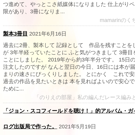
つ進めて、やっとこさ紙媒体になりました 仕上がり
限があり、3冊になりま...
mamarinの
製本3冊目
2021年6月16日
過去に2冊、製本して 記録として 作品を残すことを
が 3年半経っていたことに ふと気がつきまして 3冊
ことにしました。 2019年から約3年半分です。 15日
注文したのですが なんと翌日の今日、16日には本が届
まりの速さにぴっくりしました。 とにかく これで
過去の作品を見たいときは 本を見ればよいので安心で
ために...
「のりえの部屋」私の編んだレース編み
「ジョン・スコフィールドを聴け！」的アルバム・ガ
ログ出版局で作った。
2021年5月19日