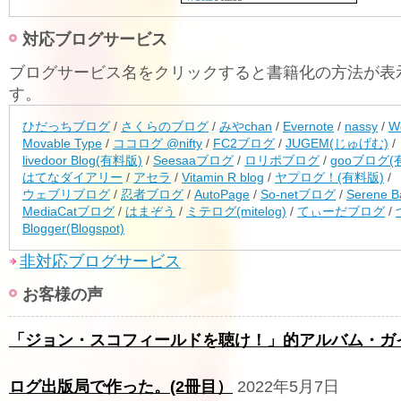
対応ブログサービス
ブログサービス名をクリックすると書籍化の方法が表
す。
ひだっちブログ
/
さくらのブログ
/
みやchan
/
Evernote
/
nassy
/
W
Movable Type
/
ココログ @nifty
/
FC2ブログ
/
JUGEM(じゅげむ)
/
livedoor Blog(有料版)
/
Seesaaブログ
/
ロリポブログ
/
gooブログ(
はてなダイアリー
/
アセラ
/
Vitamin R blog
/
ヤプログ！(有料版)
/
ウェブリブログ
/
忍者ブログ
/
AutoPage
/
So-netブログ
/
Serene B
MediaCatブログ
/
はまぞう
/
ミテログ(mitelog)
/
てぃーだブログ
/
Blogger(Blogspot)
非対応ブログサービス
お客様の声
「ジョン・スコフィールドを聴け！」的アルバム・ガ
ログ出版局で作った。(2冊目）
2022年5月7日